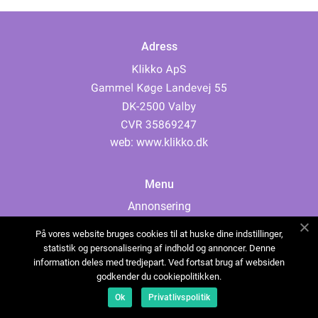
Adress
web:
www.klikko.dk
Menu
Annonsering
Om oss
På vores website bruges cookies til at huske dine indstillinger,
Cookies
statistik og personalisering af indhold og annoncer. Denne
information deles med tredjepart. Ved fortsat brug af websiden
Kontakta oss
godkender du cookiepolitikken.
Sitemap
Ok
Privatlivspolitik