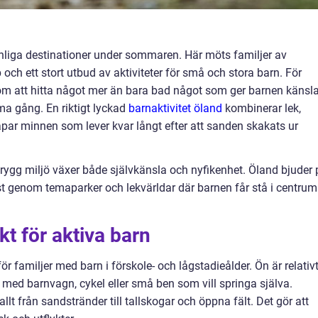
nliga destinationer under sommaren. Här möts familjer av
ch ett stort utbud av aktiviteter för små och stora barn. För
m att hitta något mer än bara bad något som ger barnen känsl
ma gång. En riktigt lyckad
barnaktivitet öland
kombinerar lek,
par minnen som lever kvar långt efter att sanden skakats ur
trygg miljö växer både självkänsla och nyfikenhet. Öland bjuder 
minst genom temaparker och lekvärldar där barnen får stå i centrum
kt för aktiva barn
r familjer med barn i förskole- och lågstadieålder. Ön är relativ
ram med barnvagn, cykel eller små ben som vill springa själva.
llt från sandstränder till tallskogar och öppna fält. Det gör att