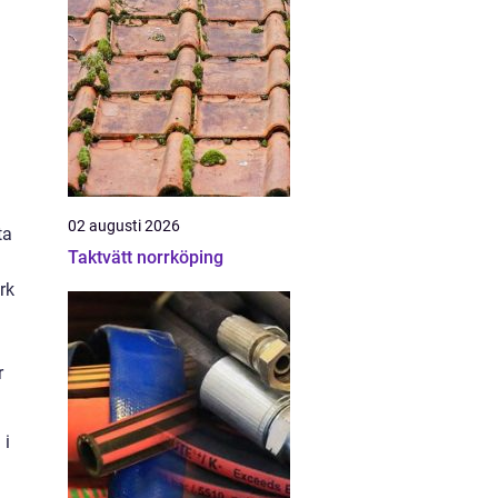
02 augusti 2026
ta
Taktvätt norrköping
rk
r
 i