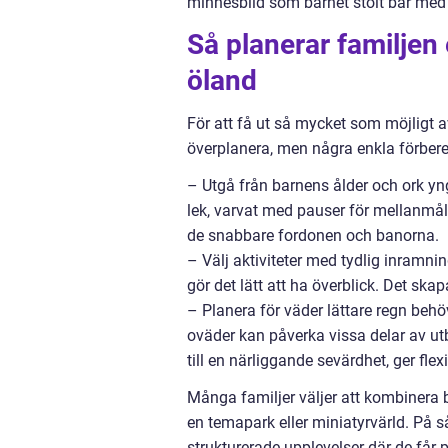
minnesbild som barnet stolt bär med
Så planerar familjen 
öland
För att få ut så mycket som möjligt a
överplanera, men några enkla förbered
– Utgå från barnens ålder och ork yng
lek, varvat med pauser för mellanmål
de snabbare fordonen och banorna.
– Välj aktiviteter med tydlig inramni
gör det lätt att ha överblick. Det ska
– Planera för väder lättare regn behö
oväder kan påverka vissa delar av utb
till en närliggande sevärdhet, ger flexib
Många familjer väljer att kombinera
en temapark eller miniatyrvärld. På s
strukturerade upplevelser där de får p