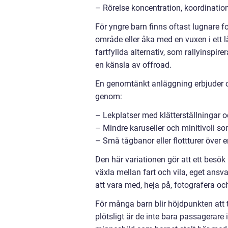
– Rörelse koncentration, koordination
För yngre barn finns oftast lugnare fo
område eller åka med en vuxen i ett 
fartfyllda alternativ, som rallyinspir
en känsla av offroad.
En genomtänkt anläggning erbjuder o
genom:
– Lekplatser med klätterställningar 
– Mindre karuseller och minitivoli s
– Små tågbanor eller flottturer över
Den här variationen gör att ett besök 
växla mellan fart och vila, eget ansv
att vara med, heja på, fotografera oc
För många barn blir höjdpunkten att ta
plötsligt är de inte bara passagerare i 