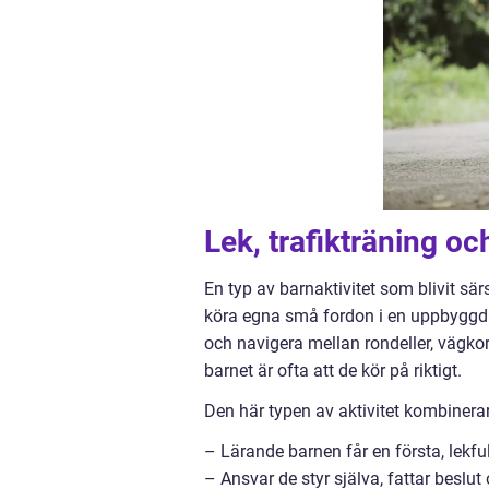
Lek, trafikträning oc
En typ av barnaktivitet som blivit sä
köra egna små fordon i en uppbyggd m
och navigera mellan rondeller, vägkor
barnet är ofta att de kör på riktigt.
Den här typen av aktivitet kombinerar 
– Lärande barnen får en första, lekfull
– Ansvar de styr själva, fattar beslu