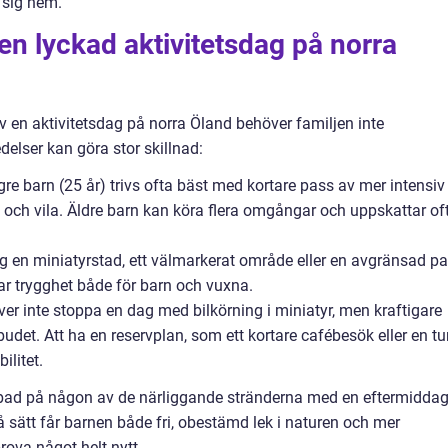
 sig hem.
en lyckad aktivitetsdag på norra
v en aktivitetsdag på norra Öland behöver familjen inte
elser kan göra stor skillnad:
re barn (25 år) trivs ofta bäst med kortare pass av mer intensiv
 och vila. Äldre barn kan köra flera omgångar och uppskattar of
ng en miniatyrstad, ett välmarkerat område eller en avgränsad pa
par trygghet både för barn och vuxna.
ver inte stoppa en dag med bilkörning i miniatyr, men kraftigare
udet. Att ha en reservplan, som ett kortare cafébesök eller en tu
ilitet.
 bad på någon av de närliggande stränderna med en eftermiddag
å sätt får barnen både fri, obestämd lek i naturen och mer
rova något helt nytt.