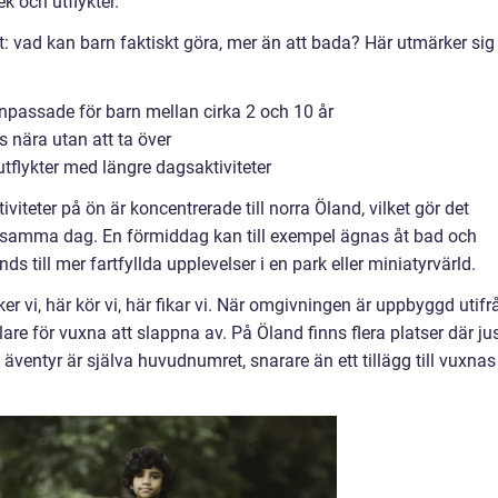
k och utflykter.
t: vad kan barn faktiskt göra, mer än att bada? Här utmärker sig
anpassade för barn mellan cirka 2 och 10 år
 nära utan att ta över
tflykter med längre dagsaktiviteter
iteter på ön är koncentrerade till norra Öland, vilket gör det
er samma dag. En förmiddag kan till exempel ägnas åt bad och
 till mer fartfyllda upplevelser i en park eller miniatyrvärld.
er vi, här kör vi, här fikar vi. När omgivningen är uppbyggd utifr
are för vuxna att slappna av. På Öland finns flera platser där ju
 äventyr är själva huvudnumret, snarare än ett tillägg till vuxnas