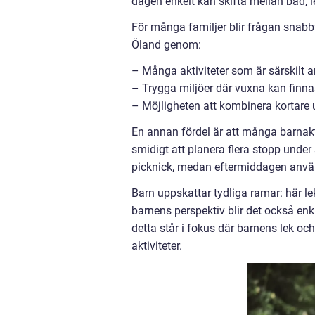
dagen enkelt kan skifta mellan bad, le
För många familjer blir frågan snabb
Öland genom:
– Många aktiviteter som är särskilt 
– Trygga miljöer där vuxna kan finnas
– Möjligheten att kombinera kortare u
En annan fördel är att många barnaktiv
smidigt att planera flera stopp und
picknick, medan eftermiddagen används
Barn uppskattar tydliga ramar: här lek
barnens perspektiv blir det också enkl
detta står i fokus där barnens lek och
aktiviteter.