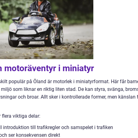
h motoräventyr i miniatyr
rskilt populär på Öland är motorlek i miniatyrformat. Här får bar
iljö som liknar en riktig liten stad. De kan styra, svänga, brom
sningar och broar. Allt sker i kontrollerade former, men känslan 
flera viktiga delar:
 introduktion till trafikregler och samspelet i trafiken
t och ser konsekvensen direkt