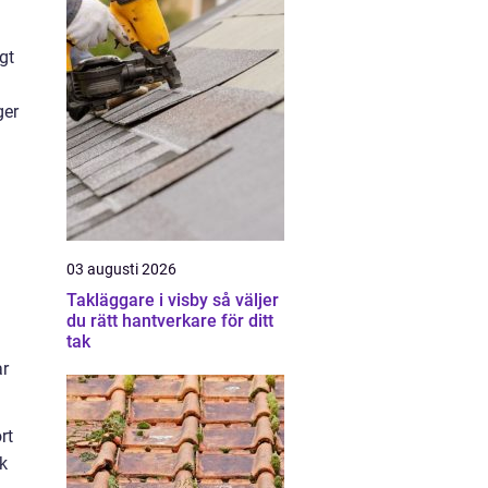
gt
ger
03 augusti 2026
Takläggare i visby så väljer
du rätt hantverkare för ditt
tak
ar
rt
rk