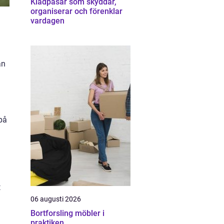
Klädpåsar som skyddar,
organiserar och förenklar
vardagen
an
på
t
06 augusti 2026
Bortforsling möbler i
praktiken