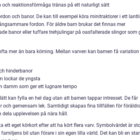
 och reaktionsförmåga tränas på ett naturligt sätt
rdon och banor. De kan till exempel köra minitraktorer i ett lantli
långsammare fordon. För äldre barn brukar det finnas mer
erade banor eller tuffare trehjulingar på oasfalterade slingor som 
fta mer än bara körning. Mellan varven kan barnen få variation
och hinderbanor
om lockar de yngsta
 en damm som ger ett lugnare tempo
lätt kan fylla en hel dag utan att barnen tappar intresset. De får
ar och gemensam lek. Samtidigt skapas fina tillfällen för föräldr
h dela upplevelsen på nära håll.
 ett eget körkort efter att ha kört flera varv. Symbolvärdet är sto
familjens bil utan förare i sin egen lilla värld. Det kan bli en sta