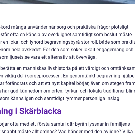
ökord många använder när sorg och praktiska frågor plötsligt
står ofta en känsla av overklighet samtidigt som beslut måste
r en lokal och lyhörd begravningsbyrå stor roll, både som prakti
enom hela avskedet. För den som söker lokalt engagemang och
om ljusets.se vara ett alternativ att överväga.
 berätta en människas livshistoria på ett värdigt och omtänksa
 en viktig del i sorgeprocessen. En genomtänkt begravning hjälpe
 har förändrats och att ett nytt kapitel börjar, även om stegen fra
har god kännedom om orten, kyrkan och lokala traditioner blir 
 som känns igen och samtidigt rymmer personliga inslag.
ing i Skärblacka
rjar ofta med ett första samtal där byrån lyssnar in familjens
 snabbt måste allt ordnas? Vad händer med den avlidne? Vilka