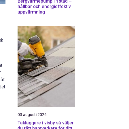
Bergvärmepump i Ystad –
hållbar och energieffektiv
uppvärmning
sk
mt
r
måt
det
03 augusti 2026
Takläggare i visby så väljer
du rätt hantverkare för ditt