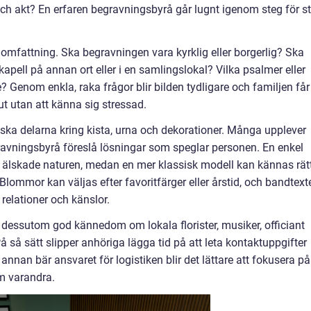
och akt? En erfaren begravningsbyrå går lugnt igenom steg för s
mfattning. Ska begravningen vara kyrklig eller borgerlig? Ska
kapell på annan ort eller i en samlingslokal? Vilka psalmer eller
? Genom enkla, raka frågor blir bilden tydligare och familjen får
t utan att känna sig stressad.
ska delarna kring kista, urna och dekorationer. Många upplever
ravningsbyrå föreslå lösningar som speglar personen. En enkel
m älskade naturen, medan en mer klassisk modell kan kännas rät
Blommor kan väljas efter favoritfärger eller årstid, och bandtext
relationer och känslor.
dessutom god kännedom om lokala florister, musiker, officiant
 så sätt slipper anhöriga lägga tid på att leta kontaktuppgifter
annan bär ansvaret för logistiken blir det lättare att fokusera på
m varandra.