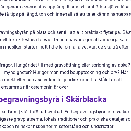
 igenom ceremonins upplägg. Ibland vill anhöriga själva läsa
de få tips på längd, ton och innehåll så att talet känns hanterbart
ningsbyrån på plats och ser till att allt praktiskt flyter på. Gäs
ell teknik testas i förväg. Denna närvaro gör att anhöriga kan
m musiken startar i rätt tid eller om alla vet vart de ska gå efter
rågor. Hur går det till med gravsättning eller spridning av aska?
 till myndigheter? Hur gör man med bouppteckning och arv? Här
irekt eller hänvisa vidare till juridisk expertis. Målet är att
e ensamma när ceremonin är över.
l begravningsbyrå i Skärblacka
r en familj står inför ett avsked. En begravningsbyrå som verkar 
igaste gravplatserna, lokala traditioner och praktiska detaljer s
nskapen minskar risken för missförstånd och underlättar