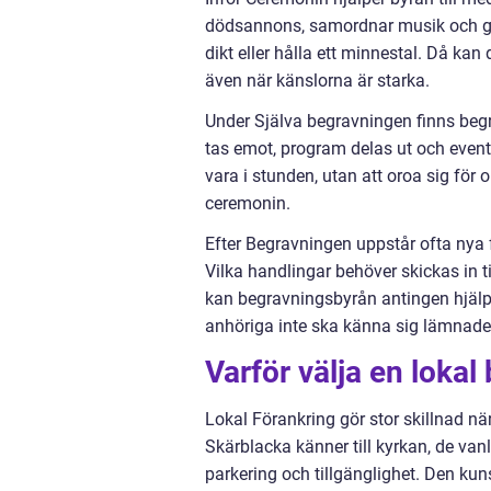
dödsannons, samordnar musik och går
dikt eller hålla ett minnestal. Då kan 
även när känslorna är starka.
Under Själva begravningen finns begrav
tas emot, program delas ut och eventu
vara i stunden, utan att oroa sig för o
ceremonin.
Efter Begravningen uppstår ofta nya f
Vilka handlingar behöver skickas in
kan begravningsbyrån antingen hjälpa d
anhöriga inte ska känna sig lämnad
Varför välja en loka
Lokal Förankring gör stor skillnad nä
Skärblacka känner till kyrkan, de vanl
parkering och tillgänglighet. Den ku