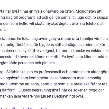
ta när byrån har en fysisk närvaro på orten. Möjligheten att
på förslag till programblad och gå igenom allt i lugn och ro skapar
r den som hellre vill sköta mycket digitalt eller via telefon, till
ort.
ationer. En lokal begravningsbyrå möter ofta familjer vid flera
n naturlig förståelse för bygdens sätt att sörja och minnas. För
 psalmer och kyrkkaffe viktigast, för andra kanske en enklare ak
nnesstund i hemmet känns mer rätt. En byrå som känner trakten
eglar både personen och platsen.
ng i Skärblacka kan en professionell och omtänksam aktör göra
egravningsbyrå som kombinerar lokalkännedom med personlig
riga utrymme att sörja, samtidigt som alla praktiska frågor tas
ärför till Ljusets begravningsbyrå när de söker en trygg och
a mer kan läsa vidare hos Ljusets Begravningsbyrå.