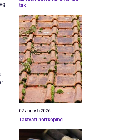
teg
tak
t
er
02 augusti 2026
Taktvätt norrköping