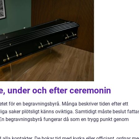
re, under och efter ceremonin
betet för en begravningsbyrå. Många beskriver tiden efter ett
ga saker plötsligt känns oviktiga. Samtidigt måste beslut fattas
 En begravningsbyrå fungerar då som en trygg punkt genom
 alla kontakter. De bokar tid med kyrka eller officiant, ordnar m