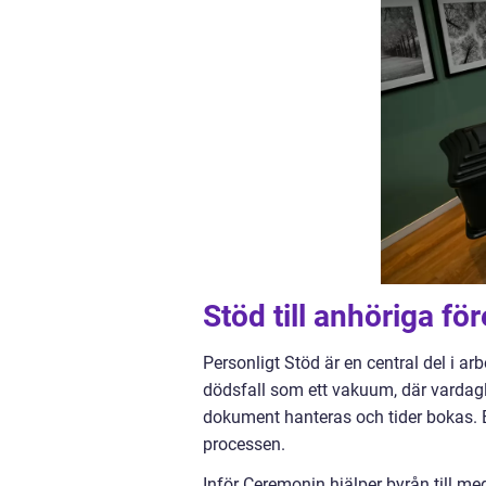
Stöd till anhöriga fö
Personligt Stöd är en central del i ar
dödsfall som ett vakuum, där vardagli
dokument hanteras och tider bokas.
processen.
Inför Ceremonin hjälper byrån till med