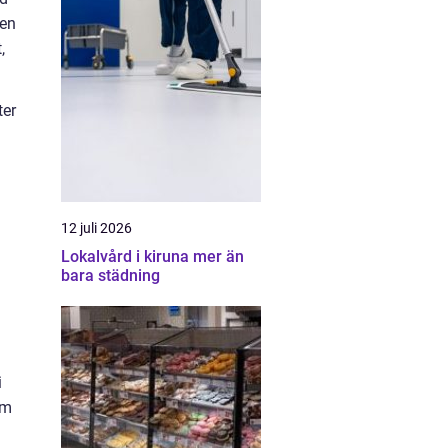
 en
,
ter
12 juli 2026
Lokalvård i kiruna mer än
bara städning
i
om