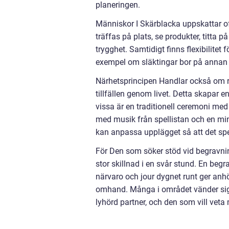
planeringen.
Människor I Skärblacka uppskattar of
träffas på plats, se produkter, titta 
trygghet. Samtidigt finns flexibilitet fö
exempel om släktingar bor på annan 
Närhetsprincipen Handlar också om rel
tillfällen genom livet. Detta skapar e
vissa är en traditionell ceremoni med
med musik från spellistan och en mi
kan anpassa upplägget så att det sp
För Den som söker stöd vid begravni
stor skillnad i en svår stund. En b
närvaro och jour dygnet runt ger anhö
omhand. Många i området vänder sig d
lyhörd partner, och den som vill vet