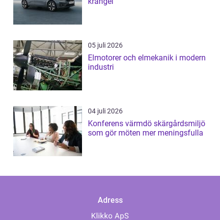
krångel
05 juli 2026
Elmotorer och elmekanik i modern
industri
04 juli 2026
Konferens värmdö skärgårdsmiljö
som gör möten mer meningsfulla
Adress