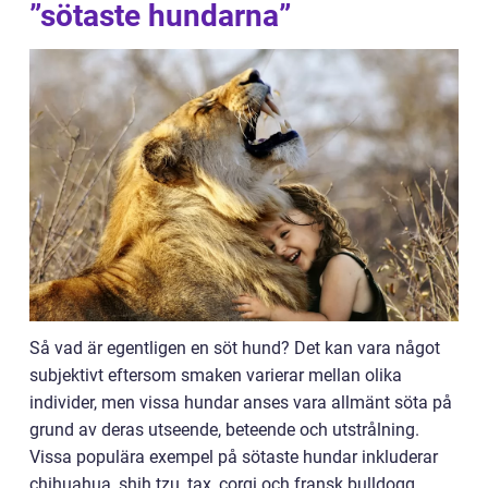
”sötaste hundarna”
Så vad är egentligen en söt hund? Det kan vara något
subjektivt eftersom smaken varierar mellan olika
individer, men vissa hundar anses vara allmänt söta på
grund av deras utseende, beteende och utstrålning.
Vissa populära exempel på sötaste hundar inkluderar
chihuahua, shih tzu, tax, corgi och fransk bulldogg.