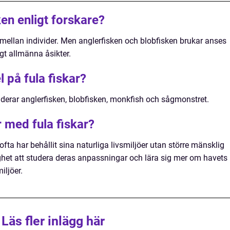
ken enligt forskare?
 mellan individer. Men anglerfisken och blobfisken brukar anses
igt allmänna åsikter.
 på fula fiskar?
uderar anglerfisken, blobfisken, monkfish och sågmonstret.
r med fula fiskar?
 ofta har behållit sina naturliga livsmiljöer utan större mänsklig
ighet att studera deras anpassningar och lära sig mer om havets
iljöer.
Läs fler inlägg här