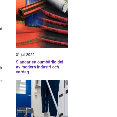
t i
31 juli 2026
Slangar en oumbärlig del
av modern industri och
ch
vardag
er