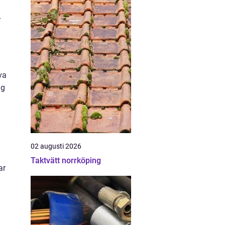
r
va
ig
02 augusti 2026
Taktvätt norrköping
ar