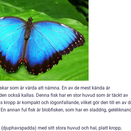
fiskar som är värda att nämna. En av de mest kända är
 den också kallas. Denna fisk har en stor huvud som är täckt av
s kropp är kompakt och iögonfallande, vilket gör den till en av d
En annan ful fisk är blobfisken, som har en sladdrig, geléliknan
 (djuphavspadda) med sitt stora huvud och hal, platt kropp,