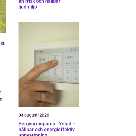
en frisk och hållbar
ljudmiljö
er,
e
en
04 augusti 2026
Bergvärmepump i Ystad –
hållbar och energieffektiv
uppvärmning