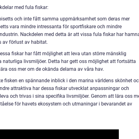
delar med fula fiskar:
 förbisetts och inte fått samma uppmärksamhet som deras mer
nsetts vara mindre intressanta för sportfiskare och mindre
industrin. Nackdelen med detta är att vissa fula fiskar har hamna
 av förlust av habitat.
essa fiskar har fått möjlighet att leva utan större mänsklig
aturliga livsmiljöer. Detta har gett oss möjlighet att fortsätta
lära oss mer om de okända delarna av våra hav.
e fisken en spännande inblick i den marina världens skönhet o
ndre attraktiva har dessa fiskar utvecklat anpassningar och
va och trivas i sina specifika livsmiljöer. Genom att lära oss m
rståelse för havets ekosystem och utmaningar i bevarandet av