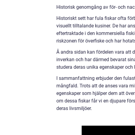
Historisk genomgång av för- och nack
Historiskt sett har fula fiskar ofta
visuellt tilltalande kusiner. De har a
eftertraktade i den kommersiella fisk
riskzonen för överfiske och har hotats
Å andra sidan kan fördelen vara att d
inverkan och har därmed bevarat sina n
studera deras unika egenskaper och 
I sammanfattning erbjuder den fulast
mångfald. Trots att de anses vara mi
egenskaper som hjälper dem att överle
om dessa fiskar får vi en djupare fö
deras livsmiljöer.