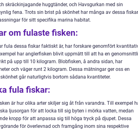
ch skräckinjagande huggtänder, och Havsgurkan med sin
ynlig fena. Trots sin brist på skönhet har många av dessa fiska
sningar för sitt specifika marina habitat.
ar om fulaste fisken:
ur fula dessa fiskar faktiskt är, har forskare genomfört kvantitati
xempel har anglerfisken blivit uppmätt till att ha en genomsnittl
kt på upp till 10 kilogram. Blobfisken, å andra sidan, har
imeter och väger runt 2 kilogram. Dessa mätningar ger oss en
 skönhet går naturligtvis bortom sådana kvantiteter.
a fula fiskar:
ken är hur olika arter skiljer sig åt från varandra. Till exempel h
iska ljusorgan för att locka till sig byten i mörka vatten, medan
ande kropp för att anpassa sig till höga tryck på djupet. Dessa
avgörande för överlevnad och framgång inom sina respektive