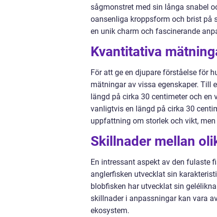
sågmonstret med sin långa snabel o
oansenliga kroppsform och brist på s
en unik charm och fascinerande anpas
Kvantitativa mätning
För att ge en djupare förståelse för h
mätningar av vissa egenskaper. Till e
längd på cirka 30 centimeter och en vi
vanligtvis en längd på cirka 30 cent
uppfattning om storlek och vikt, men
Skillnader mellan olik
En intressant aspekt av den fulaste fis
anglerfisken utvecklat sin karakterist
blobfisken har utvecklat sin gelélikn
skillnader i anpassningar kan vara 
ekosystem.