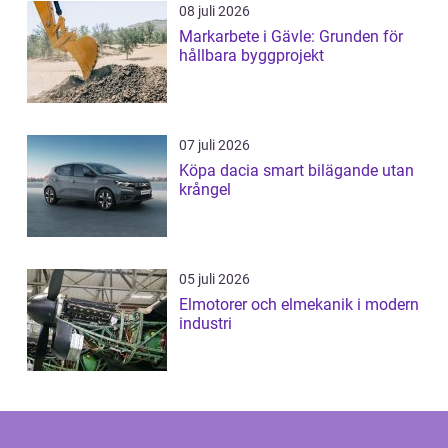
08 juli 2026
Markarbete i Gävle: Grunden för
hållbara byggprojekt
07 juli 2026
Köpa dacia smart bilägande utan
krångel
05 juli 2026
Elmotorer och elmekanik i modern
industri