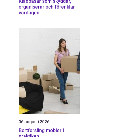
Klädpåsar som skyddar,
organiserar och förenklar
vardagen
06 augusti 2026
Bortforsling möbler i
praktiken