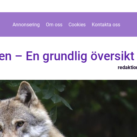
Annonsering
Om oss
Cookies
Kontakta oss
ren – En grundlig översikt
redaktio