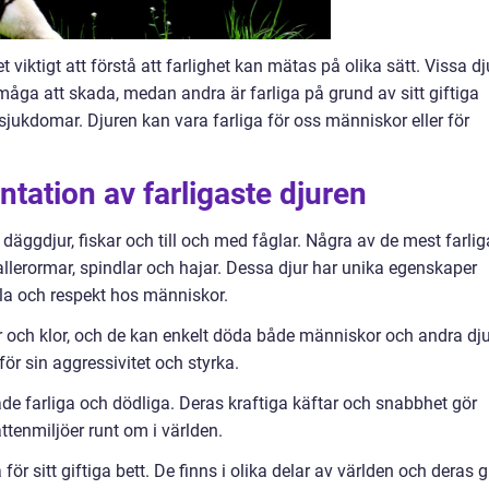
et viktigt att förstå att farlighet kan mätas på olika sätt. Vissa dj
rmåga att skada, medan andra är farliga på grund av sitt giftiga
 sjukdomar. Djuren kan vara farliga för oss människor eller för
tation av farligaste djuren
r, däggdjur, fiskar och till och med fåglar. Några av de mest farlig
skallerormar, spindlar och hajar. Dessa djur har unika egenskaper
la och respekt hos människor.
ar och klor, och de kan enkelt döda både människor och andra dju
ör sin aggressivitet och styrka.
åde farliga och dödliga. Deras kraftiga käftar och snabbhet gör
attenmiljöer runt om i världen.
för sitt giftiga bett. De finns i olika delar av världen och deras g