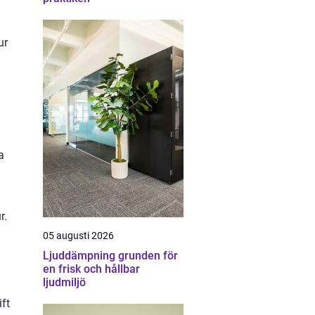
ur
a
r.
05 augusti 2026
Ljuddämpning grunden för
en frisk och hållbar
ljudmiljö
ift