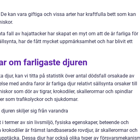
 De kan vara giftiga och vissa arter har kraftfulla bett som kan
iskor.
ta fall av hajattacker har skapat en myt om att de är farliga för
llsynta, har de fått mycket uppmärksamhet och har blivit ett
ar om farligaste djuren
ka djur, kan vi titta på statistik över antal dödsfall orsakade av
else med andra faror är farliga djur relativt sällsynta orsaker till
iskor som dör av tigrar, krokodiler, skallerormar och spindlar
er som trafikolyckor och sjukdomar.
djuren skiljer sig från varandra
åt i termer av sin livsmiljö, fysiska egenskaper, beteende och
rokodiler är främst landbaserade rovdjur, är skallerormar och
upptäcka. Dessa djur har också olika typer av försvarsmekanism