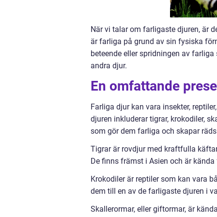
När vi talar om farligaste djuren, är d
är farliga på grund av sin fysiska fö
beteende eller spridningen av farliga
andra djur.
En omfattande presen
Farliga djur kan vara insekter, reptile
djuren inkluderar tigrar, krokodiler, 
som gör dem farliga och skapar räds
Tigrar är rovdjur med kraftfulla käft
De finns främst i Asien och är kända f
Krokodiler är reptiler som kan vara b
dem till en av de farligaste djuren i v
Skallerormar, eller giftormar, är kända 