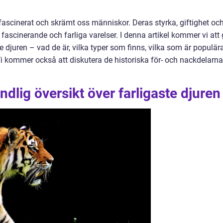
d fascinerat och skrämt oss människor. Deras styrka, giftighet oc
fascinerande och farliga varelser. I denna artikel kommer vi att
e djuren – vad de är, vilka typer som finns, vilka som är populär
 Vi kommer också att diskutera de historiska för- och nackdelarna
dlig översikt över farligaste djuren