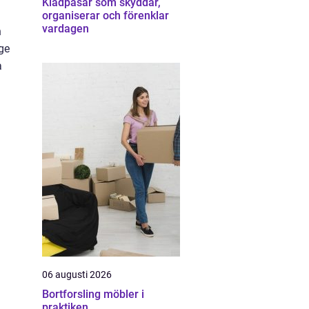
Klädpåsar som skyddar,
organiserar och förenklar
vardagen
h
 ge
a
06 augusti 2026
Bortforsling möbler i
praktiken