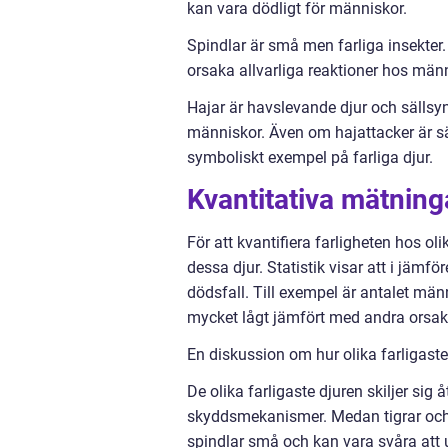
kan vara dödligt för människor.
Spindlar är små men farliga insekter.
orsaka allvarliga reaktioner hos männ
Hajar är havslevande djur och sällsyn
människor. Även om hajattacker är sä
symboliskt exempel på farliga djur.
Kvantitativa mätning
För att kvantifiera farligheten hos oli
dessa djur. Statistik visar att i jämför
dödsfall. Till exempel är antalet männ
mycket lågt jämfört med andra orsak
En diskussion om hur olika farligaste 
De olika farligaste djuren skiljer sig 
skyddsmekanismer. Medan tigrar och k
spindlar små och kan vara svåra att 