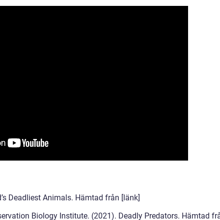
’s Deadliest Animals. Hämtad från [länk]
rvation Biology Institute. (2021). Deadly Predators. Hämtad fr