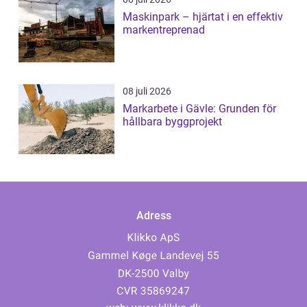
Maskinpark – hjärtat i en effektiv
markentreprenad
08 juli 2026
Markarbete i Gävle: Grunden för
hållbara byggprojekt
Adress