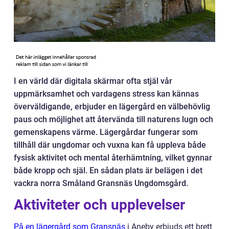
I en värld där digitala skärmar ofta stjäl vår
uppmärksamhet och vardagens stress kan kännas
överväldigande, erbjuder en lägergård en välbehövlig
paus och möjlighet att återvända till naturens lugn och
gemenskapens värme. Lägergårdar fungerar som
tillhåll där ungdomar och vuxna kan få uppleva både
fysisk aktivitet och mental återhämtning, vilket gynnar
både kropp och själ. En sådan plats är belägen i det
vackra norra Småland Gransnäs Ungdomsgård.
Aktiviteter och upplevelser
På en lägergård som Gransnäs
i Aneby erbjuds ett brett