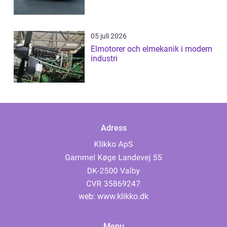
05 juli 2026
Elmotorer och elmekanik i modern
industri
Adress
web:
www.klikko.dk
Menu