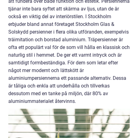
att fundera över både funktion och estetik. Persiennerna
tjänar inte bara syftet att skärma av ljus, utan de är
också en viktig del av interiörstilen. I Stockholm
erbjuder bland annat företaget Stockholm Glas &
Solskydd persienner i flera olika utföranden, exempelvis
träimitation och borstad aluminium. Träpersienner är
ofta ett populärt val för de som vill hålla en klassisk och
naturlig stil i hemmet. De ger ett varmt intryck och är
samtidigt formbeständiga. För dem som letar efter
något mer modernt och lättskött är
aluminiumpersiennerna ett passande alternativ. Dessa
är tåliga och enkla att underhålla och tillverkas
dessutom med en tanke på miljön, där 80% av
aluminiummaterialet återvinns.