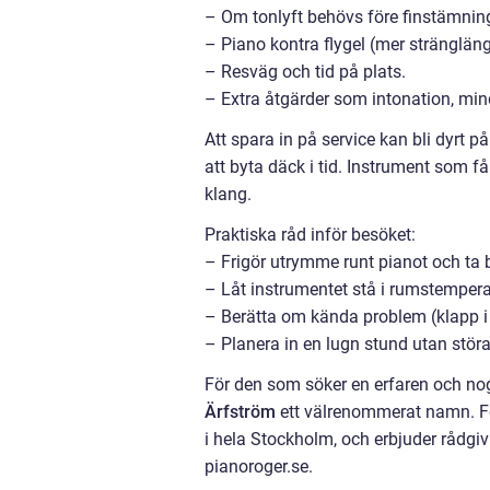
– Om tonlyft behövs före finstämnin
– Piano kontra flygel (mer stränglängd
– Resväg och tid på plats.
– Extra åtgärder som intonation, mind
Att spara in på service kan bli dyrt 
att byta däck i tid. Instrument som 
klang.
Praktiska råd inför besöket:
– Frigör utrymme runt pianot och ta b
– Låt instrumentet stå i rumstemper
– Berätta om kända problem (klapp i 
– Planera in en lugn stund utan störa
För den som söker en erfaren och n
Ärfström
ett välrenommerat namn. Fö
i hela Stockholm, och erbjuder rådgiv
pianoroger.se.