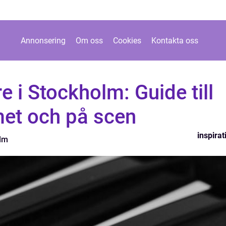
Annonsering
Om oss
Cookies
Kontakta oss
i Stockholm: Guide till
met och på scen
inspirat
olm