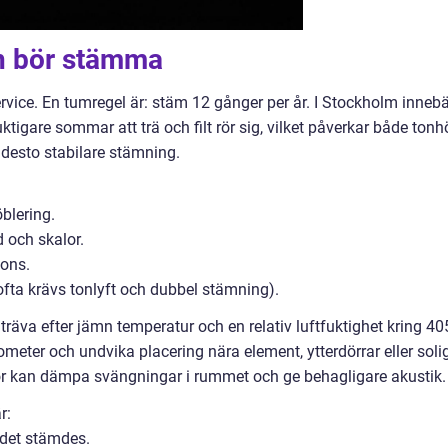
n bör stämma
rvice. En tumregel är: stäm 12 gånger per år. I Stockholm innebä
uktigare sommar att trä och filt rör sig, vilket påverkar både tonh
, desto stabilare stämning.
öblering.
 och skalor.
ions.
(ofta krävs tonlyft och dubbel stämning).
 Sträva efter jämn temperatur och en relativ luftfuktighet kring 4
ometer och undvika placering nära element, ytterdörrar eller soli
lor kan dämpa svängningar i rummet och ge behagligare akustik.
r:
 det stämdes.