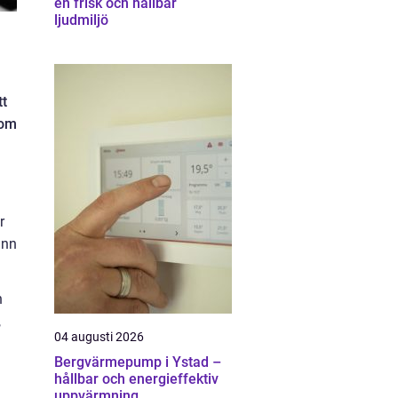
en frisk och hållbar
ljudmiljö
tt
som
r
ann
n
,
04 augusti 2026
Bergvärmepump i Ystad –
hållbar och energieffektiv
uppvärmning