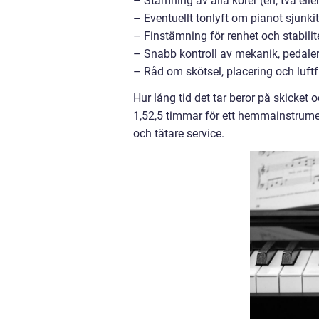
– Stämning av alla körer (en, två eller
– Eventuellt tonlyft om pianot sjunkit
– Finstämning för renhet och stabilit
– Snabb kontroll av mekanik, pedaler
– Råd om skötsel, placering och luftf
Hur lång tid det tar beror på skicke
1,52,5 timmar för ett hemmainstrumen
och tätare service.