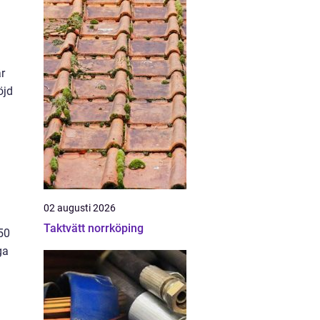
r
öjd
02 augusti 2026
Taktvätt norrköping
050
ga