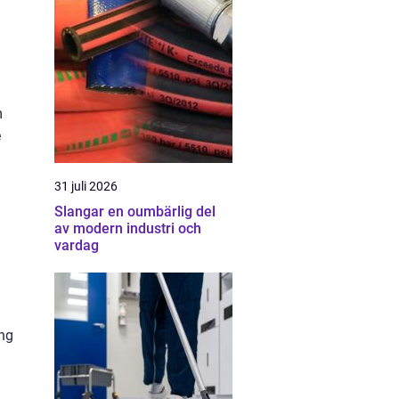
m
e
31 juli 2026
Slangar en oumbärlig del
av modern industri och
vardag
ing