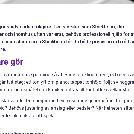
gör spelstunden roligare. I en storstad som Stockholm, där
er och inomhusluften varierar, behövs professionell hjälp för a
 en pianostämmare i Stockholm får du både precision och råd 
gre.
re gör
ar strängarnas spänning så att varje ton klingar rent, och ser öve
r två steg: ett tonlyft om pianot tappat tonhöjd, följt av noggr
mare och småfel i mekaniken rättas till för bättre spelkänsla.
bt skruvande. Den börjar med en lyssnande genomgång: hur jäm
jd? Behövs justering av anslag eller pedaler? När helheten sitter
ntet blir enklare att spela.