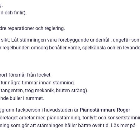
g.
 och finlir).
re reparationer och reglering.
på sikt. Låt stämningen vara förebyggande underhåll, ungefär so
får regelbunden omsorg behåller värde, spelkänsla och en levand
ort föremål från locket.
atur några timmar innan stämning.
tangenten, trög mekanik, bruten sträng).
nde buller i rummet.
oggrann fackperson i huvudstaden är
Pianostämmare Roger
retaget arbetar med pianostämning, tonlyft och konsertstämn
ning som gör att stämningen håller bättre över tid. Läs mer på