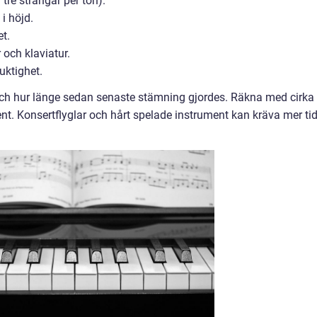
 tre strängar per ton).
 i höjd.
et.
 och klaviatur.
uktighet.
t och hur länge sedan senaste stämning gjordes. Räkna med cirka
t. Konsertflyglar och hårt spelade instrument kan kräva mer ti