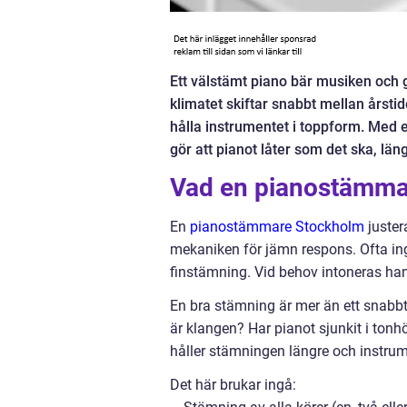
Ett välstämt piano bär musiken och 
klimatet skiftar snabbt mellan årstid
hålla instrumentet i toppform. Med
gör att pianot låter som det ska, län
Vad en pianostämma
En
pianostämmare Stockholm
juster
mekaniken för jämn respons. Ofta ingå
finstämning. Vid behov intoneras ham
En bra stämning är mer än ett snab
är klangen? Har pianot sjunkit i tonhö
håller stämningen längre och instrume
Det här brukar ingå: