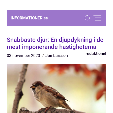
INFORMATIONER.
se
Snabbaste djur: En djupdykning i de
mest imponerande hastigheterna
redaktionel
03 november 2023
Jon Larsson