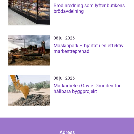
Brödinredning som lyfter butikens
brödavdelning
08 juli 2026
Maskinpark – hjärtat i en effektiv
markentreprenad
08 juli 2026
Markarbete i Gävle: Grunden för
hållbara byggprojekt
Adress