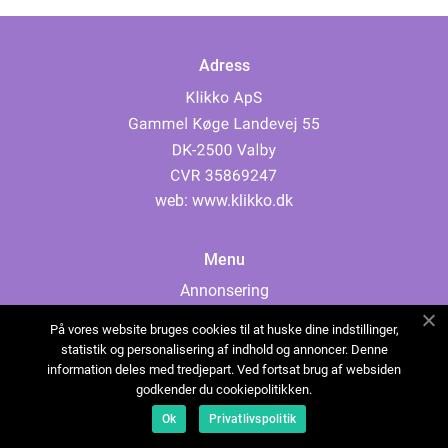
Adress
web:
www.klikko.dk
Menu
Annonsering
Om oss
På vores website bruges cookies til at huske dine indstillinger,
Cookies
statistik og personalisering af indhold og annoncer. Denne
information deles med tredjepart. Ved fortsat brug af websiden
Kontakta oss
godkender du cookiepolitikken.
Sitemap
Ok
Privatlivspolitik