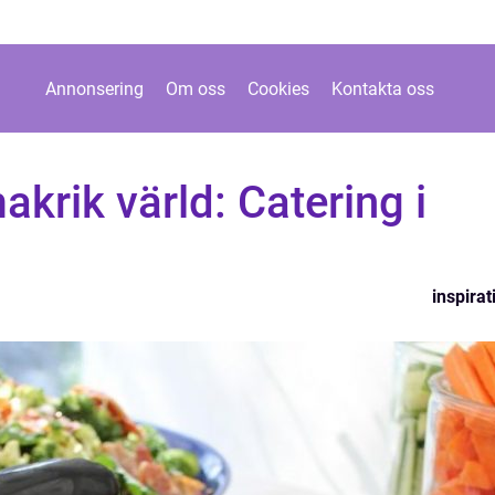
Annonsering
Om oss
Cookies
Kontakta oss
krik värld: Catering i
inspirat