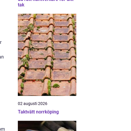
tak
r
an
02 augusti 2026
Taktvätt norrköping
som