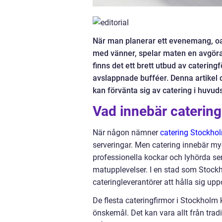
När man planerar ett evenemang, oavs
med vänner, spelar maten en avgörande
finns det ett brett utbud av caterin
avslappnade bufféer. Denna artikel 
kan förvänta sig av catering i huvud
Vad innebär catering
När någon nämner
catering Stockho
serveringar. Men catering innebär myc
professionella kockar och lyhörda se
matupplevelser. I en stad som Stockh
cateringleverantörer att hålla sig up
De flesta cateringfirmor i Stockhol
önskemål. Det kan vara allt från tradit