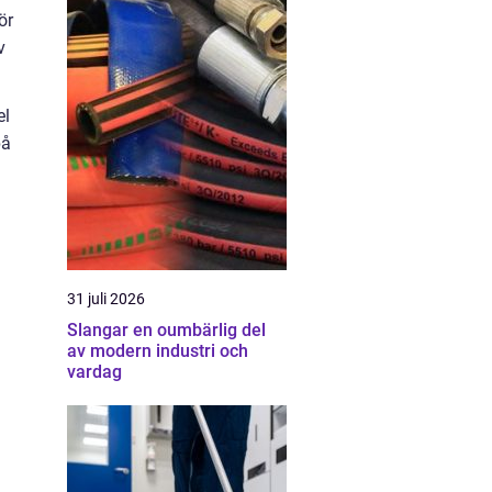
ör
v
el
på
31 juli 2026
Slangar en oumbärlig del
av modern industri och
vardag