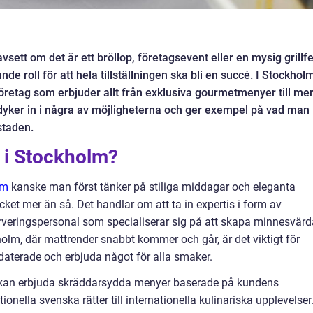
ett om det är ett bröllop, företagsevent eller en mysig grillfe
 roll för att hela tillställningen ska bli en succé. I Stockhol
gföretag som erbjuder allt från exklusiva gourmetmenyer till me
dyker in i några av möjligheterna och ger exempel på vad man
staden.
 i Stockholm?
lm
kanske man först tänker på stiliga middagar och eleganta
ket mer än så. Det handlar om att ta in expertis i form av
rveringspersonal som specialiserar sig på att skapa minnesvärd
olm, där mattrender snabbt kommer och går, är det viktigt för
pdaterade och erbjuda något för alla smaker.
m kan erbjuda skräddarsydda menyer baserade på kundens
ionella svenska rätter till internationella kulinariska upplevelser