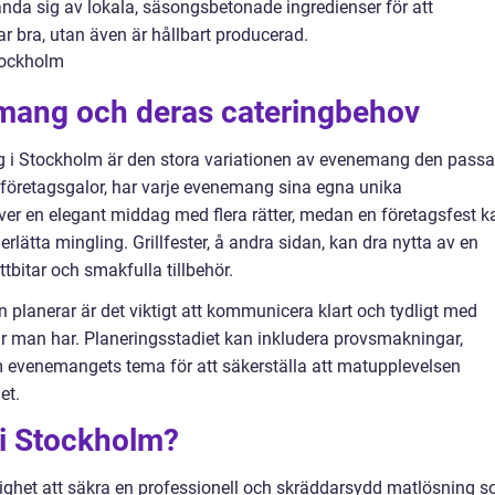
ända sig av lokala, säsongsbetonade ingredienser för att
r bra, utan även är hållbart producerad.
emang och deras cateringbehov
 i Stockholm är den stora variationen av evenemang den passa
ra företagsgalor, har varje evenemang sina egna unika
äver en elegant middag med flera rätter, medan en företagsfest k
rlätta mingling. Grillfester, å andra sidan, kan dra nytta av en
tbitar och smakfulla tillbehör.
planerar är det viktigt att kommunicera klart och tydligt med
r man har. Planeringsstadiet kan inkludera provsmakningar,
 evenemangets tema för att säkerställa att matupplevelsen
et.
g i Stockholm?
lighet att säkra en professionell och skräddarsydd matlösning 