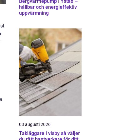
Bergvärmepump i Ystad –
hållbar och energieffektiv
uppvärmning
st
m
r
a
03 augusti 2026
Takläggare i visby så väljer
.
du rätt hantverkare för ditt