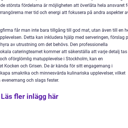
v de största fördelarna är möjligheten att överlåta hela ansvaret f
r arrangörerna mer tid och energi att fokusera på andra aspekter a
firma får man inte bara tillgång till god mat, utan även till en h
pplevelsen. Detta kan inkludera hjälp med serveringen, förslag 
yra av utrustning om det behövs. Den professionella
lokala cateringteamet kommer att säkerställa att varje detalj tas
och oförglömlig matupplevelse i Stockholm, kan en
 Kocken och Grisen. De är kända för sitt engagemang i
kapa smakrika och minnesvärda kulinariska upplevelser, vilket
a evenemang och slags fester.
Läs fler inlägg här