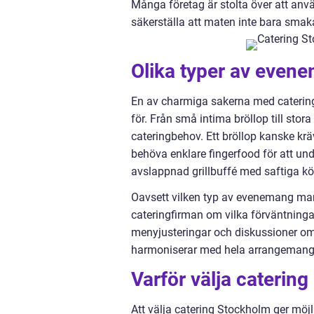
Många företag är stolta över att anv
säkerställa att maten inte bara smaka
Olika typer av even
En av charmiga sakerna med catering
för. Från små intima bröllop till sto
cateringbehov. Ett bröllop kanske kr
behöva enklare fingerfood för att unde
avslappnad grillbuffé med saftiga köt
Oavsett vilken typ av evenemang man 
cateringfirman om vilka förväntninga
menyjusteringar och diskussioner om
harmoniserar med hela arrangemang
Varför välja caterin
Att välja catering Stockholm ger möj