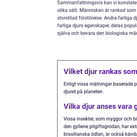
Sammanfattningsvis kan vi konstater
olika sätt. Människan är rankad som 
storstilad förstörelse. Andra farliga d
farliga djurs egenskaper, deras popul
själva och bevara den biologiska må
Vilket djur rankas som
Enligt vissa mätningar baserade p
djuret på planeten.
Vilka djur anses vara 
Vissa insekter, som myggor och bi
den gyllene pilgiftsgrodan, har ex
brasilianska ödlan, är också kända 