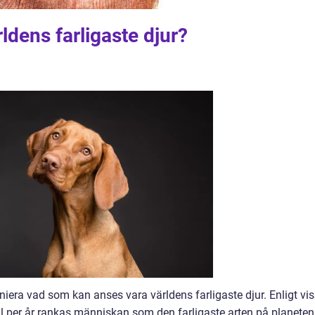
ldens farligaste djur?
iniera vad som kan anses vara världens farligaste djur. Enligt vi
l per år rankas människan som den farligaste arten på planeten