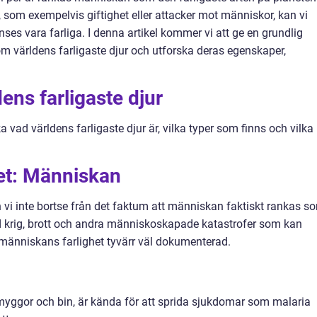
 som exempelvis giftighet eller attacker mot människor, kan vi
nses vara farliga. I denna artikel kommer vi att ge en grundlig
m världens farligaste djur och utforska deras egenskaper,
ens farligaste djur
 vad världens farligaste djur är, vilka typer som finns och vilka
ret: Människan
an vi inte bortse från det faktum att människan faktiskt rankas s
ed krig, brott och andra människoskapade katastrofer som kan
r människans farlighet tyvärr väl dokumenterad.
. myggor och bin, är kända för att sprida sjukdomar som malaria