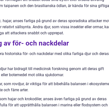
 taipanen och den brasilianska ödlan, är kända för sina giftig
x. hajar, anses farliga på grund av deras sporadiska attacker mo
relativt sällsynta. Andra djur, som vissa insekter eller ormar, k
ga att attackera snabbt och upprepat.
 av för- och nackdelar
ra historiska för- och nackdelar med olika farliga djur och deras
djur har bidragit till medicinsk forskning genom att deras gift
 eller botemedel mot olika sjukdomar.
r, som rovdjur, är viktiga för att bibehålla balansen i ekosystem
e och färre arter.
 som hajar och krokodiler, anses även farliga på grund av deras
ulla för att upprätthålla balansen i marina eller flodsystem och 