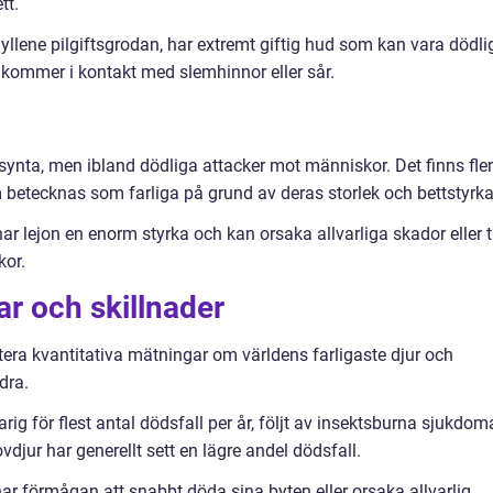
tt.
yllene pilgiftsgrodan, har extremt giftig hud som kan vara dödli
kommer i kontakt med slemhinnor eller sår.
lsynta, men ibland dödliga attacker mot människor. Det finns fle
m betecknas som farliga på grund av deras storlek och bettstyrka
r lejon en enorm styrka och kan orsaka allvarliga skador eller ti
or.
ar och skillnader
tera kvantitativa mätningar om världens farligaste djur och
dra.
ig för flest antal dödsfall per år, följt av insektsburna sjukdom
vdjur har generellt sett en lägre andel dödsfall.
 har förmågan att snabbt döda sina byten eller orsaka allvarlig