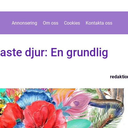
Annonsering
Om oss
Cookies
Kontakta oss
aste djur: En grundlig
redaktio