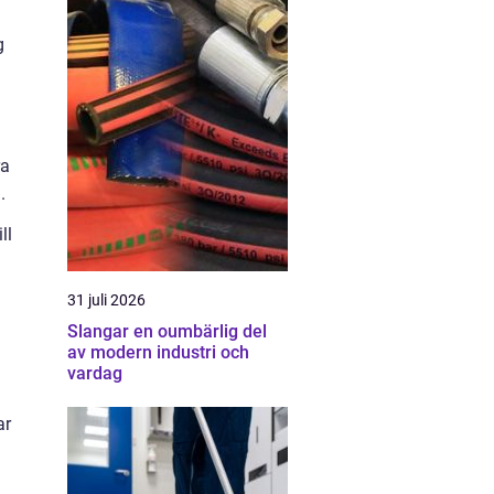
g
ra
.
ll
31 juli 2026
Slangar en oumbärlig del
av modern industri och
vardag
ar