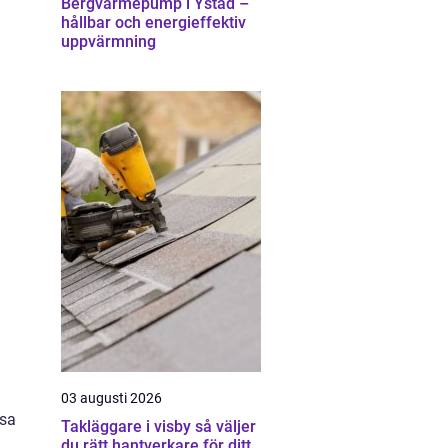
Bergvärmepump i Ystad –
hållbar och energieffektiv
uppvärmning
03 augusti 2026
ssa
Takläggare i visby så väljer
.
du rätt hantverkare för ditt