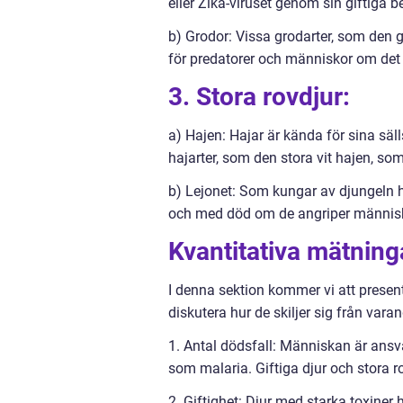
eller Zika-viruset genom sin giftiga be
b) Grodor: Vissa grodarter, som den g
för predatorer och människor om det 
3. Stora rovdjur:
a) Hajen: Hajar är kända för sina säl
hajarter, som den stora vit hajen, so
b) Lejonet: Som kungar av djungeln ha
och med död om de angriper människ
Kvantitativa mätning
I denna sektion kommer vi att presen
diskutera hur de skiljer sig från varan
1. Antal dödsfall: Människan är ansvar
som malaria. Giftiga djur och stora ro
2. Giftighet: Djur med starka toxiner