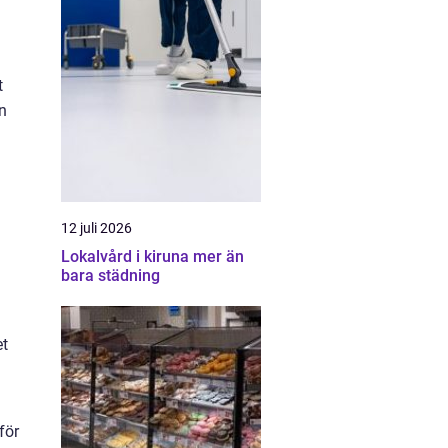
a
t
an
12 juli 2026
Lokalvård i kiruna mer än
bara städning
et
för