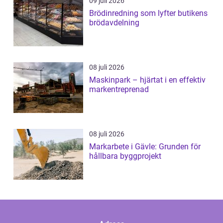
09 juli 2026
Brödinredning som lyfter butikens
brödavdelning
08 juli 2026
Maskinpark – hjärtat i en effektiv
markentreprenad
08 juli 2026
Markarbete i Gävle: Grunden för
hållbara byggprojekt