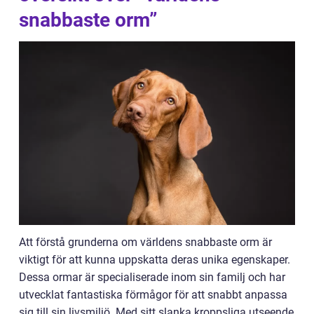
snabbaste orm”
Att förstå grunderna om världens snabbaste orm är
viktigt för att kunna uppskatta deras unika egenskaper.
Dessa ormar är specialiserade inom sin familj och har
utvecklat fantastiska förmågor för att snabbt anpassa
sig till sin livsmiljö. Med sitt slanka kroppsliga utseende