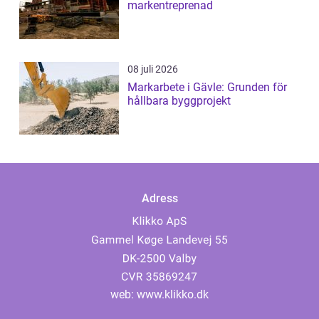
markentreprenad
08 juli 2026
Markarbete i Gävle: Grunden för
hållbara byggprojekt
Adress
web:
www.klikko.dk