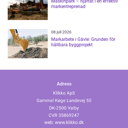
Maskinpark – hjärtat i en effektiv
markentreprenad
08 juli 2026
Markarbete i Gävle: Grunden för
hållbara byggprojekt
Adress
web:
www.klikko.dk