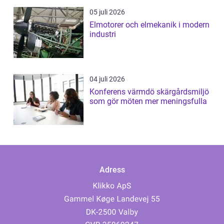
05 juli 2026
Elmotorer och elmekanik i modern
industri
04 juli 2026
Konferens värmdö skärgårdsmiljö
som gör möten mer meningsfulla
Adress