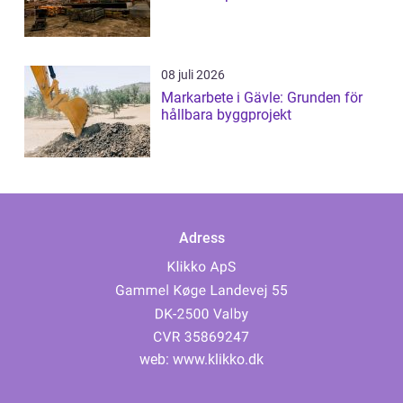
08 juli 2026
Markarbete i Gävle: Grunden för
hållbara byggprojekt
Adress
web:
www.klikko.dk