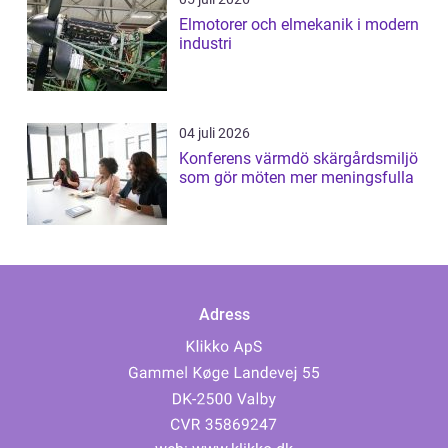
Elmotorer och elmekanik i modern
industri
04 juli 2026
Konferens värmdö skärgårdsmiljö
som gör möten mer meningsfulla
Adress