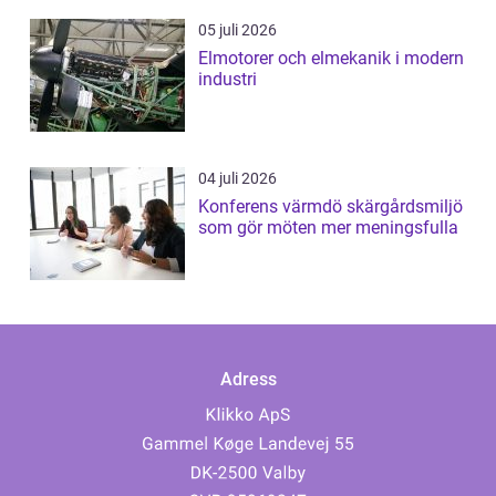
05 juli 2026
Elmotorer och elmekanik i modern
industri
04 juli 2026
Konferens värmdö skärgårdsmiljö
som gör möten mer meningsfulla
Adress