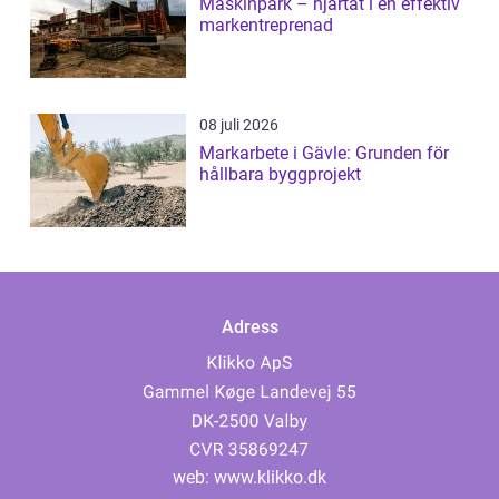
Maskinpark – hjärtat i en effektiv
markentreprenad
08 juli 2026
Markarbete i Gävle: Grunden för
hållbara byggprojekt
Adress
web:
www.klikko.dk