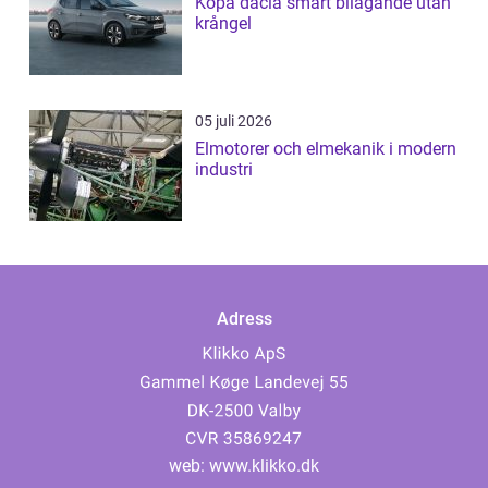
Köpa dacia smart bilägande utan
krångel
05 juli 2026
Elmotorer och elmekanik i modern
industri
Adress
web:
www.klikko.dk