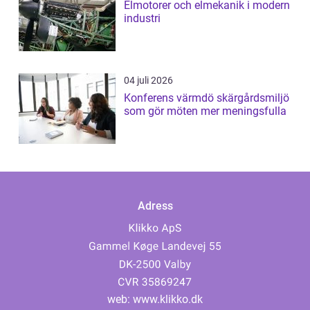
Elmotorer och elmekanik i modern
industri
04 juli 2026
Konferens värmdö skärgårdsmiljö
som gör möten mer meningsfulla
Adress
web:
www.klikko.dk