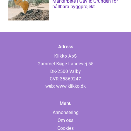
Markarbete i Gävle: Grunden för
hållbara byggprojekt
Adress
web:
www.klikko.dk
Menu
Annonsering
Om oss
Cookies