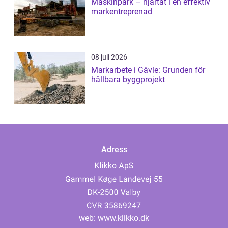
Maskinpark – hjärtat i en effektiv
markentreprenad
08 juli 2026
Markarbete i Gävle: Grunden för
hållbara byggprojekt
Adress
web:
www.klikko.dk