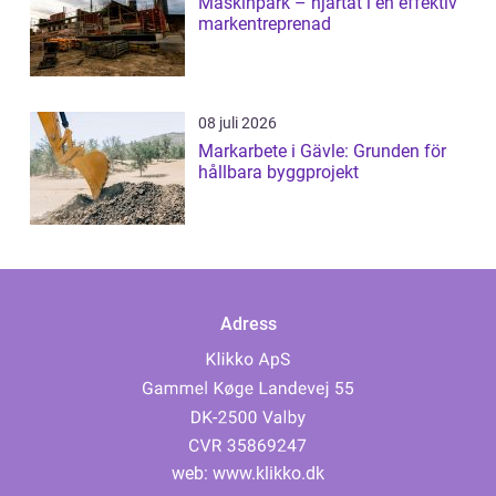
Maskinpark – hjärtat i en effektiv
markentreprenad
08 juli 2026
Markarbete i Gävle: Grunden för
hållbara byggprojekt
Adress
web:
www.klikko.dk