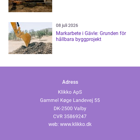
08 juli 2026
Markarbete i Gävle: Grunden för
hållbara byggprojekt
Adress
web:
www.klikko.dk