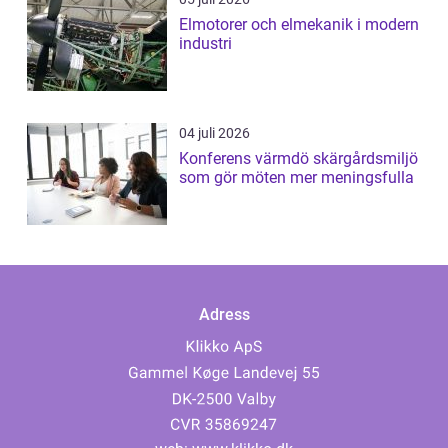
Elmotorer och elmekanik i modern
industri
04 juli 2026
Konferens värmdö skärgårdsmiljö
som gör möten mer meningsfulla
Adress