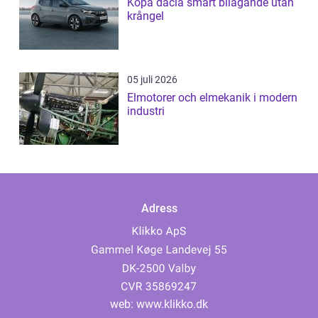
Köpa dacia smart bilägande utan
krångel
05 juli 2026
Elmotorer och elmekanik i modern
industri
Adress
web:
www.klikko.dk