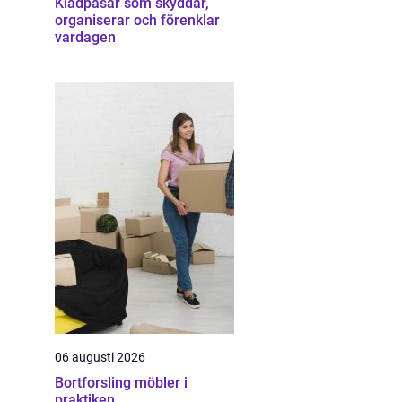
Klädpåsar som skyddar,
organiserar och förenklar
vardagen
06 augusti 2026
Bortforsling möbler i
praktiken