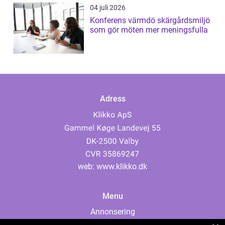
04 juli 2026
Konferens värmdö skärgårdsmiljö
som gör möten mer meningsfulla
Adress
web:
www.klikko.dk
Menu
Annonsering