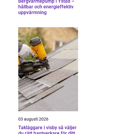
Bergvärmepump i Ystad –
hållbar och energieffektiv
uppvärmning
03 augusti 2026
Takläggare i visby så väljer
du rätt hantverkare för ditt