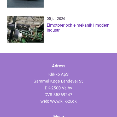
05 juli 2026
Elmotorer och elmekanik i modern
industri
Adress
web:
www.klikko.dk
Menu