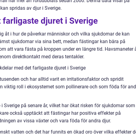
-fall har mer än fördubblats sedan 2000. Denna data visar på
kan spridas av djur i Sverige.
 farligaste djuret i Sverige
r sig åt i hur de påverkar människor och vilka sjukdomar de kan
främst sjukdomar via sina bett, medan fästingar kan bära på
 att vara fästa på kroppen under en längre tid. Havsmaneter 
enom direktkontakt med deras tentakler.
elar med det farligaste djuret i Sverige
usenden och har alltid varit en irritationsfaktor och spridit
viktig roll i ekosystemet som pollinerare och som föda för and
re i Sverige på senare år, vilket har ökat risken för sjukdomar som
kare också upptäckt att fästingar har positiva effekter på
dningen av vissa växter och vara föda för andra djur.
enskt vatten och det har funnits en ökad oro över vilka effekter d