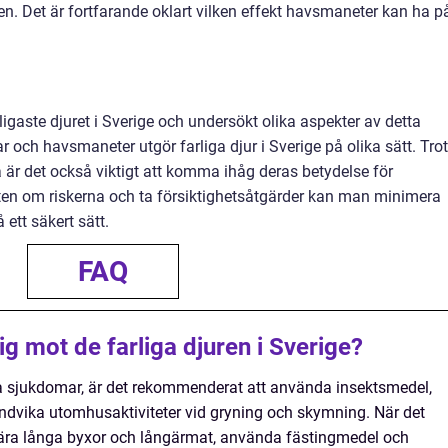
. Det är fortfarande oklart vilken effekt havsmaneter kan ha p
rligaste djuret i Sverige och undersökt olika aspekter av detta
r och havsmaneter utgör farliga djur i Sverige på olika sätt. Tro
 är det också viktigt att komma ihåg deras betydelse för
en om riskerna och ta försiktighetsåtgärder kan man minimera
ett säkert sätt.
FAQ
g mot de farliga djuren i Sverige?
 sjukdomar, är det rekommenderat att använda insektsmedel,
ndvika utomhusaktiviteter vid gryning och skymning. När det
tt bära långa byxor och långärmat, använda fästingmedel och