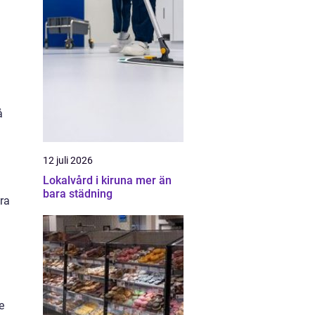
å
12 juli 2026
Lokalvård i kiruna mer än
bara städning
ra
e