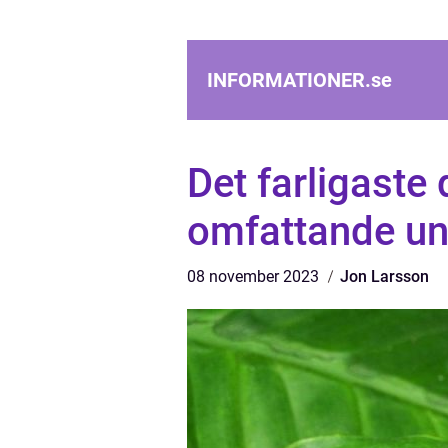
INFORMATIONER.
se
Det farligaste 
omfattande u
08 november 2023
Jon Larsson