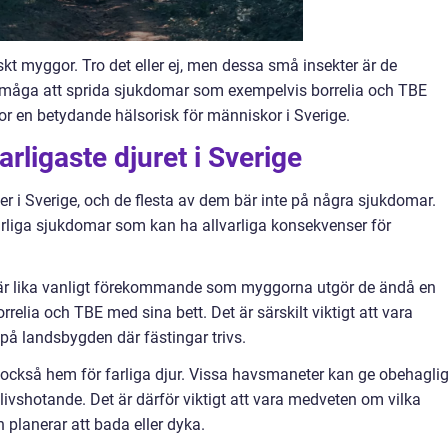
tiskt myggor. Tro det eller ej, men dessa små insekter är de
förmåga att sprida sjukdomar som exempelvis borrelia och TBE
or en betydande hälsorisk för människor i Sverige.
arligaste djuret i Sverige
r i Sverige, och de flesta av dem bär inte på några sjukdomar.
arliga sjukdomar som kan ha allvarliga konsekvenser för
e är lika vanligt förekommande som myggorna utgör de ändå en
relia och TBE med sina bett. Det är särskilt viktigt att vara
 på landsbygden där fästingar trivs.
 också hem för farliga djur. Vissa havsmaneter kan ge obehagli
 livshotande. Det är därför viktigt att vara medveten om vilka
planerar att bada eller dyka.