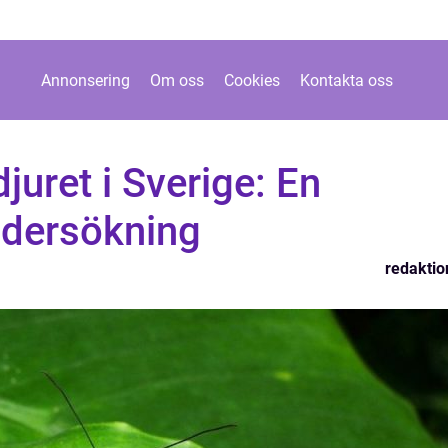
Annonsering
Om oss
Cookies
Kontakta oss
djuret i Sverige: En
ndersökning
redaktio