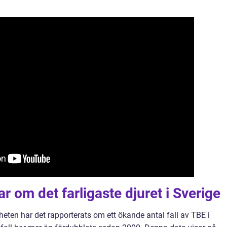
r om det farligaste djuret i Sverige
heten har det rapporterats om ett ökande antal fall av TBE i