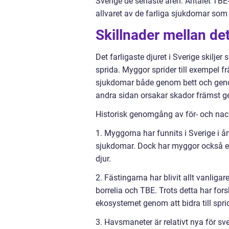
Sverige de senaste åren. Antalet TBE
allvaret av de farliga sjukdomar som 
Skillnader mellan det
Det farligaste djuret i Sverige skilje
sprida. Myggor sprider till exempel 
sjukdomar både genom bett och genom
andra sidan orsakar skador främst g
Historisk genomgång av för- och nackd
1. Myggorna har funnits i Sverige i årt
sjukdomar. Dock har myggor också en 
djur.
2. Fästingarna har blivit allt vanliga
borrelia och TBE. Trots detta har fors
ekosystemet genom att bidra till spri
3. Havsmaneter är relativt nya för sv