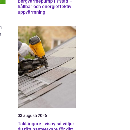
Bergvärmepump i Ystad –
hållbar och energieffektiv
uppvärmning
n
e
03 augusti 2026
Takläggare i visby så väljer
du rätt hantverkare för ditt