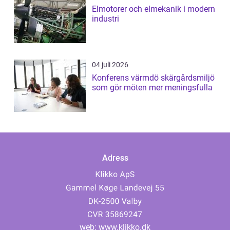
Elmotorer och elmekanik i modern
industri
04 juli 2026
Konferens värmdö skärgårdsmiljö
som gör möten mer meningsfulla
Adress
web:
www.klikko.dk