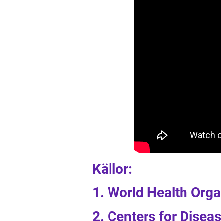
Källor:
1. World Health Org
2. Centers for Disea