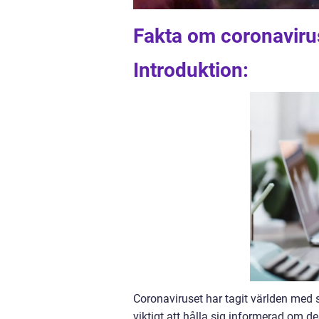
Fakta om coronaviru
Introduktion:
Coronaviruset har tagit världen med s
viktigt att hålla sig informerad om d