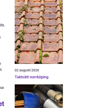
de,
a
n
an
02 augusti 2026
Taktvätt norrköping
lse
et