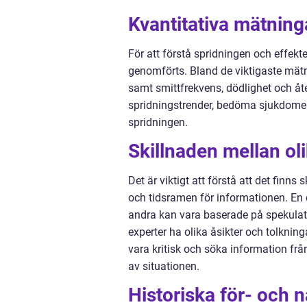
Kvantitativa mätnin
För att förstå spridningen och effek
genomförts. Bland de viktigaste mät
samt smittfrekvens, dödlighet och å
spridningstrender, bedöma sjukdomens
spridningen.
Skillnaden mellan ol
Det är viktigt att förstå att det finn
och tidsramen för informationen. En d
andra kan vara baserade på spekulat
experter ha olika åsikter och tolkning
vara kritisk och söka information från
av situationen.
Historiska för- och 