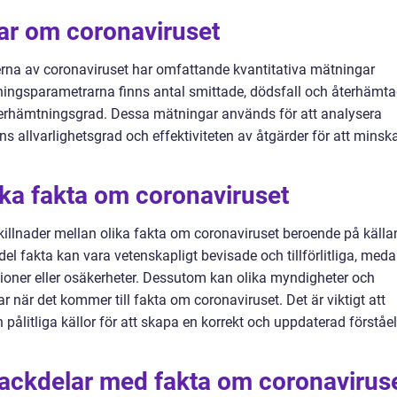
gar om coronaviruset
terna av coronaviruset har omfattande kvantitativa mätningar
ningsparametrarna finns antal smittade, dödsfall och återhämta
terhämtningsgrad. Dessa mätningar används för att analysera
 allvarlighetsgrad och effektiviteten av åtgärder för att minsk
ika fakta om coronaviruset
s skillnader mellan olika fakta om coronaviruset beroende på källa
el fakta kan vara vetenskapligt bevisade och tillförlitliga, med
ioner eller osäkerheter. Dessutom kan olika myndigheter och
ar när det kommer till fakta om coronaviruset. Det är viktigt att
 pålitliga källor för att skapa en korrekt och uppdaterad förståe
nackdelar med fakta om coronavirus