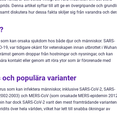
rids. Denna artikel syftar till att ge en övergripande och grundl
samt diskutera hur dessa fakta skiljer sig från varandra och der
?
rus som kan orsaka sjukdom hos både djur och människor. SARS-
19, var tidigare okänt för vetenskapen innan utbrottet i Wuhan
ds främst genom droppar från hostningar och nysningar, och kan
ra kontakt eller genom att röra ytor som är förorenade med
 och populära varianter
avirus som kan infektera människor, inklusive SARS-CoV-2, SARS-
2002-2003) och MERS-CoV (som orsakade MERS-epidemin 2012
in har dock SARS-CoV-2 varit den mest framträdande varianten
dits över hela världen, vilket har lett till snabba ökningar av