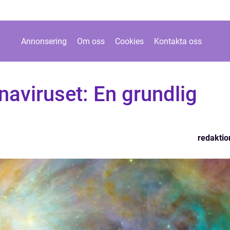
Annonsering
Om oss
Cookies
Kontakta oss
aviruset: En grundlig
redaktio