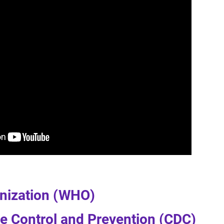
anization (WHO)
se Control and Prevention (CDC)