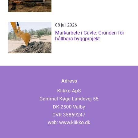
08 juli 2026
Markarbete i Gävle: Grunden för
hållbara byggprojekt
Adress
web:
www.klikko.dk