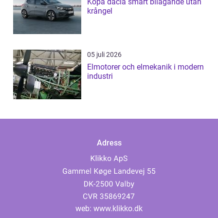
Köpa dacia smart bilägande utan
krångel
05 juli 2026
Elmotorer och elmekanik i modern
industri
Adress
web:
www.klikko.dk