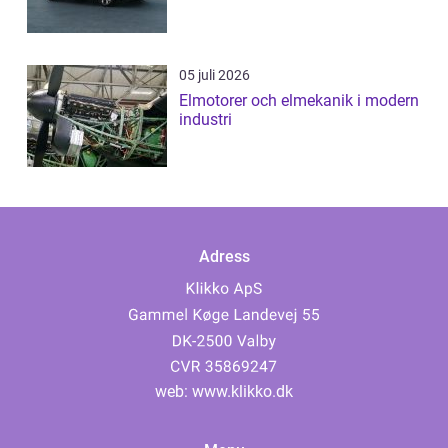
05 juli 2026
Elmotorer och elmekanik i modern
industri
Adress
web:
www.klikko.dk