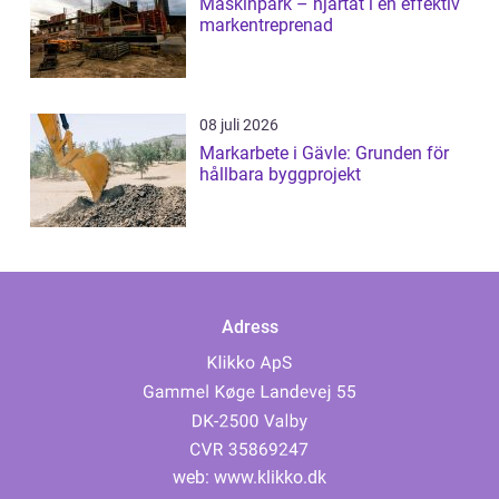
Maskinpark – hjärtat i en effektiv
markentreprenad
08 juli 2026
Markarbete i Gävle: Grunden för
hållbara byggprojekt
Adress
web:
www.klikko.dk