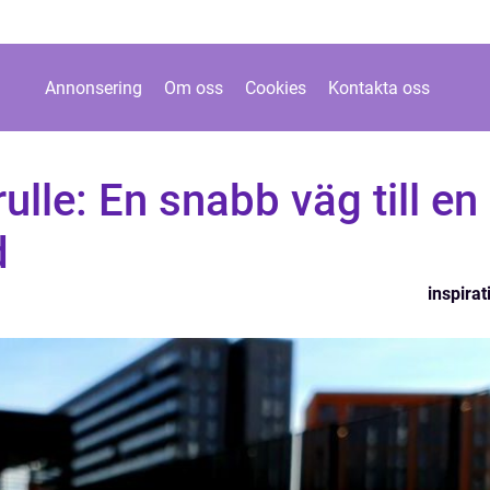
Annonsering
Om oss
Cookies
Kontakta oss
ulle: En snabb väg till en
d
inspirat