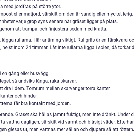
a med jordfräs på större ytor.
post eller matjord, särskilt om den är sandig eller mycket lerig.
heter varje grop syns senare när gräset ligger på plats.
r genom att trampa, och finjustera sedan med kratta.
t lägga rullarna. Här är timing viktigt. Rullgräs är en färskvara o
lst inom 24 timmar. Låt inte rullarna ligga i solen, då torkar 
el en gång eller husvägg.
egel, så undviks långa, raka skarvar.
att dra i dem. Tomrum mellan skarvar ger torra kanter.
 kanter och hinder.
ötterna får bra kontakt med jorden.
rande. Gräset ska hållas jämnt fuktigt, men inte dränkt. Under d
a vattna dagligen, särskilt vid varmt och blåsigt väder. Efterha
gen glesas ut, men vattnas mer sällan och djupare så att röttern