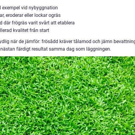
ill exempel vid nybyggnation
, eroderar eller lockar ogräs
 där frögräs varit svårt att etablera
erad kvalitet från start
ydlig när de jämför: frösådd kräver tålamod och jämn bevattnin
tt nästan färdigt resultat samma dag som läggningen.