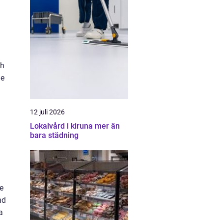
ch
de
12 juli 2026
Lokalvård i kiruna mer än
bara städning
e
nd
a