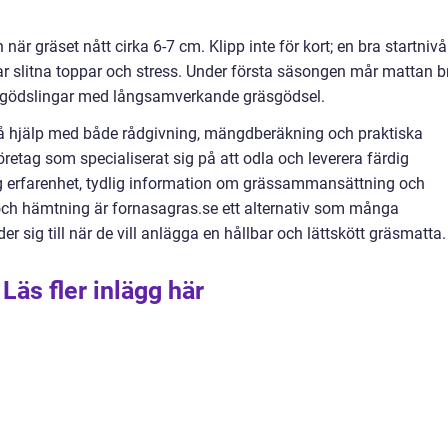
är gräset nått cirka 6-7 cm. Klipp inte för kort; en bra startnivå
r slitna toppar och stress. Under första säsongen mår mattan b
r gödslingar med långsamverkande gräsgödsel.
å hjälp med både rådgivning, mängdberäkning och praktiska
öretag som specialiserat sig på att odla och leverera färdig
 erfarenhet, tydlig information om grässammansättning och
 och hämtning är fornasagras.se ett alternativ som många
r sig till när de vill anlägga en hållbar och lättskött gräsmatta.
Läs fler inlägg här