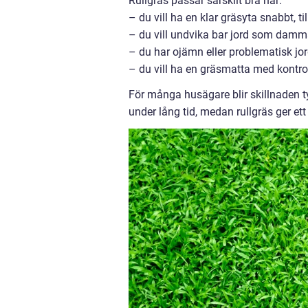
Rullgräs passar särskilt bra när:
– du vill ha en klar gräsyta snabbt, t
– du vill undvika bar jord som dammar
– du har ojämn eller problematisk jord
– du vill ha en gräsmatta med kontroll
För många husägare blir skillnaden t
under lång tid, medan rullgräs ger e