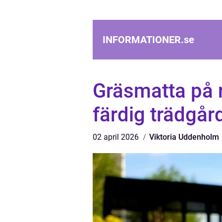
INFORMATIONER.
se
Gräsmatta på r
färdig trädgår
02 april 2026
Viktoria Uddenholm