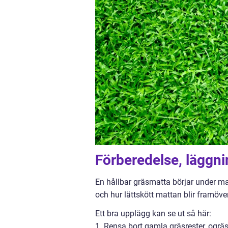
Förberedelse, läggni
En hållbar gräsmatta börjar under mar
och hur lättskött mattan blir framöver
Ett bra upplägg kan se ut så här:
1. Rensa bort gamla gräsrester, ogräs,