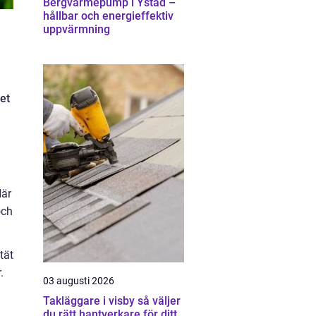
Bergvärmepump i Ystad –
hållbar och energieffektiv
uppvärmning
et
När
och
tät
.
03 augusti 2026
Takläggare i visby så väljer
du rätt hantverkare för ditt