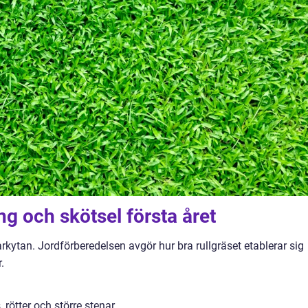
ng och skötsel första året
kytan. Jordförberedelsen avgör hur bra rullgräset etablerar sig
.
 rötter och större stenar.