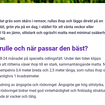
lat gräs som skärs i remsor, rullas ihop och läggs direkt på en
ät, grön yta på en dag, i stället för att vänta veckor eller
l få en jämn, slitstark och ogräsfri matta med minimal osäkerh
let.
rulle och när passar den bäst?
8-24 månader på speciella odlingsfält. Under den tiden klipps
å att rötterna växer ihop till en stark, sammanhängande matta. 
exempelvis 0,4 meter breda och 2,5 meter långa, som rullas ihop 
anligtvis 1 kvadratmeter.
ning av ängsgröe och rödsvingel. Ängsgröe ger hög slitstyrka, 
rödsvingel bidrar med god vinterhärdighet och finbladig struktur
e är vacker och tålig.