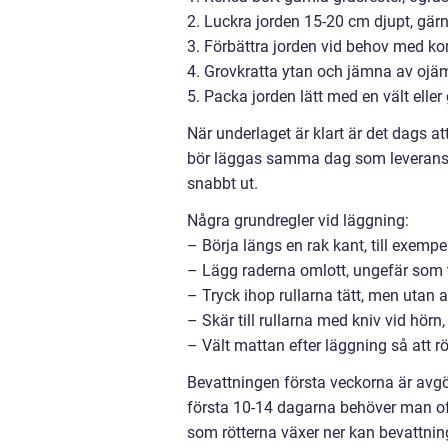
2. Luckra jorden 15-20 cm djupt, gärn
3. Förbättra jorden vid behov med kom
4. Grovkratta ytan och jämna av ojämn
5. Packa jorden lätt med en vält elle
När underlaget är klart är det dags at
bör läggas samma dag som leverans, he
snabbt ut.
Några grundregler vid läggning:
– Börja längs en rak kant, till exemp
– Lägg raderna omlott, ungefär som t
– Tryck ihop rullarna tätt, men utan 
– Skär till rullarna med kniv vid hörn,
– Vält mattan efter läggning så att r
Bevattningen första veckorna är avgö
första 10-14 dagarna behöver man oft
som rötterna växer ner kan bevattnin