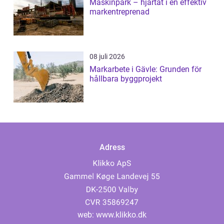
Maskinpark – hjärtat i en effektiv
markentreprenad
08 juli 2026
Markarbete i Gävle: Grunden för
hållbara byggprojekt
Adress
web:
www.klikko.dk