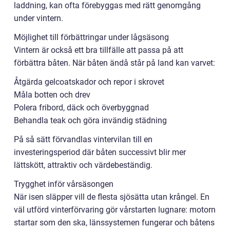
laddning, kan ofta förebyggas med rätt genomgång
under vintern.
Möjlighet till förbättringar under lågsäsong
Vintern är också ett bra tillfälle att passa på att
förbättra båten. När båten ändå står på land kan varvet:
Åtgärda gelcoatskador och repor i skrovet
Måla botten och drev
Polera fribord, däck och överbyggnad
Behandla teak och göra invändig städning
På så sätt förvandlas vintervilan till en
investeringsperiod där båten successivt blir mer
lättskött, attraktiv och värdebeständig.
Trygghet inför vårsäsongen
När isen släpper vill de flesta sjösätta utan krångel. En
väl utförd vinterförvaring gör vårstarten lugnare: motorn
startar som den ska, länssystemen fungerar och båtens