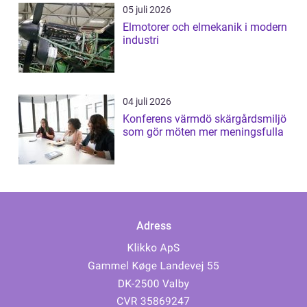
05 juli 2026
Elmotorer och elmekanik i modern
industri
04 juli 2026
Konferens värmdö skärgårdsmiljö
som gör möten mer meningsfulla
Adress