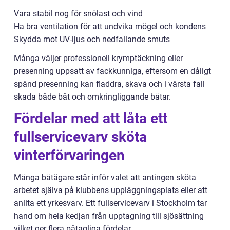
Vara stabil nog för snölast och vind
Ha bra ventilation för att undvika mögel och kondens
Skydda mot UV-ljus och nedfallande smuts
Många väljer professionell krymptäckning eller
presenning uppsatt av fackkunniga, eftersom en dåligt
spänd presenning kan fladdra, skava och i värsta fall
skada både båt och omkringliggande båtar.
Fördelar med att låta ett
fullservicevarv sköta
vinterförvaringen
Många båtägare står inför valet att antingen sköta
arbetet själva på klubbens uppläggningsplats eller att
anlita ett yrkesvarv. Ett fullservicevarv i Stockholm tar
hand om hela kedjan från upptagning till sjösättning
vilket ger flera påtagliga fördelar.