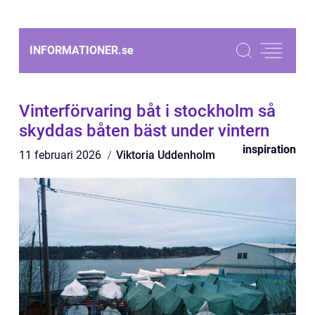
INFORMATIONER.
se
Vinterförvaring båt i stockholm så
skyddas båten bäst under vintern
inspiration
11 februari 2026
Viktoria Uddenholm