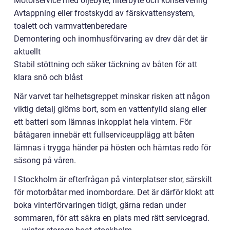
Motorservice med oljebyte, filterbyte och konservering
Avtappning eller frostskydd av färskvattensystem,
toalett och varmvattenberedare
Demontering och inomhusförvaring av drev där det är
aktuellt
Stabil stöttning och säker täckning av båten för att
klara snö och blåst
När varvet tar helhetsgreppet minskar risken att någon
viktig detalj glöms bort, som en vattenfylld slang eller
ett batteri som lämnas inkopplat hela vintern. För
båtägaren innebär ett fullserviceupplägg att båten
lämnas i trygga händer på hösten och hämtas redo för
säsong på våren.
I Stockholm är efterfrågan på vinterplatser stor, särskilt
för motorbåtar med inombordare. Det är därför klokt att
boka vinterförvaringen tidigt, gärna redan under
sommaren, för att säkra en plats med rätt servicegrad.